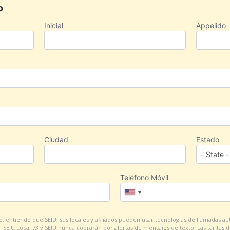
o
Inicial
Appelido
Ciudad
Estado
Teléfono Móvil
 entiendo que SEIU, sus locales y afiliados pueden usar tecnologías de llamadas au
. SEIU Local 73 y SEIU nunca cobrarán por alertas de mensajes de texto. Las tarifas