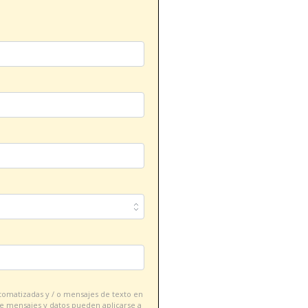
tomatizadas y / o mensajes de texto en
 de mensajes y datos pueden aplicarse a