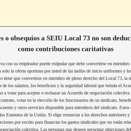
s o obsequios a SEIU Local 73 no son deduc
como contribuciones caritativas
iva con su empleador puede estipular que debe convertirse en miembr
a solo la oferta oportuna por usted de las tarifas de inicio uniformes y l
no tiene que convertirse en miembro de pleno derecho del Local 73, la 
e los salarios, los beneficios y la seguridad laboral que brinda el Ac
o a votar para aceptar o rechazar un Acuerdo de negociación colectiva 
contrato, votar en la elección de los funcionarios de su sindicato, bene
escuento y otros servicios disponible para miembros del sindicato. Estos
 los Estatutos de la Unión. Si elige renunciar a los derechos anteriores
ciones por escrito para financiar los gastos sindicales que no están rel
egociación colectiva. Las personas que deseen presentar objeciones debe